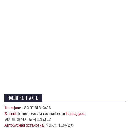
НАШИ КОНТАКТЫ
Телефон:
+82 31 613-2416
E-mail:
lomonosovkr@gmail.com
Наш адрес:
경기도 화성시 노작로3길 13
Автобусная остановка:
한화꿈에그린2차