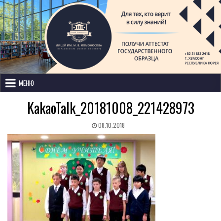
Лицей имени М. В. Ломоносова
с изучением иностранных языков
МЕНЮ
KakaoTalk_20181008_221428973
08.10.2018