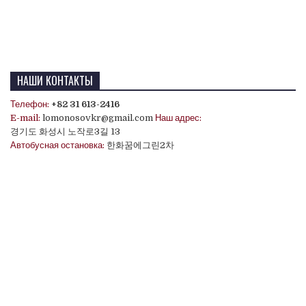
НАШИ КОНТАКТЫ
Телефон:
+82 31 613-2416
E-mail:
lomonosovkr@gmail.com
Наш адрес:
경기도 화성시 노작로3길 13
Автобусная остановка:
한화꿈에그린2차