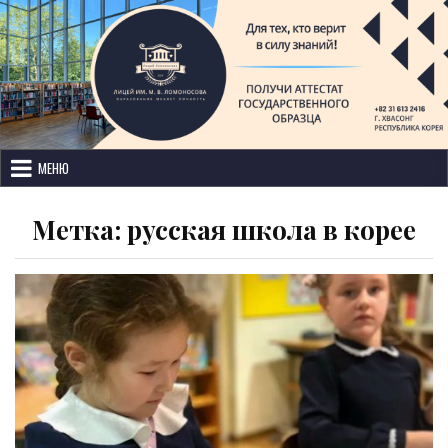
Лицей имени М. В. Ломоносова
с изучением иностранных языков
МЕНЮ
Метка:
русская школа в корее