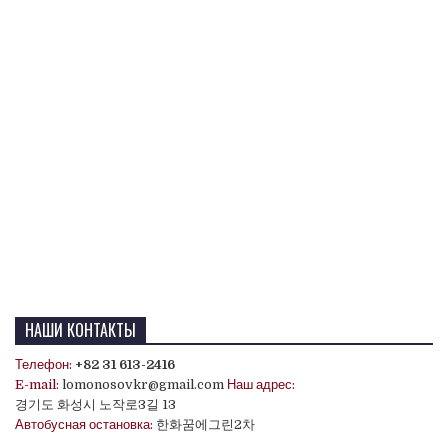
НАШИ КОНТАКТЫ
Телефон:
+82 31 613-2416
E-mail:
lomonosovkr@gmail.com
Наш адрес:
경기도 화성시 노작로3길 13
Автобусная остановка:
한화꿈에그린2차