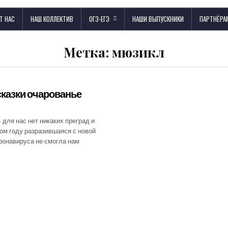
Т НАС
НАШ КОЛЛЕКТИВ
ОГЭ-ЕГЭ
НАШИ ВЫПУСКНИКИ
ПАРТНЁРА
Метка:
мюзикл
казки очарованье
– для нас нет никаких преград и
том году разразившаяся с новой
ронавируса не смогла нам