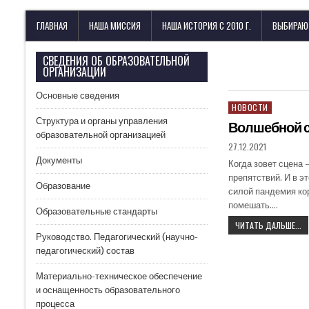
Лицей имени М. В. Ломоносова
с изучением иностранных языков
ГЛАВНАЯ
НАША МИССИЯ
НАША ИСТОРИЯ С 2010 Г.
ВЫБИРАЮ
СВЕДЕНИЯ ОБ ОБРАЗОВАТЕЛЬНОЙ
ОРГАНИЗАЦИИ
Основные сведения
НОВОСТИ
Структура и органы управления
Волшебной с
образовательной организацией
27.12.2021
Документы
Когда зовет сцена 
препятствий. И в э
Образование
силой пандемия ко
помешать….
Образовательные стандарты
ЧИТАТЬ ДАЛЬШЕ...
Руководство. Педагогический (научно-
педагогический) состав
Материально-техническое обеспечение
и оснащенность образовательного
процесса