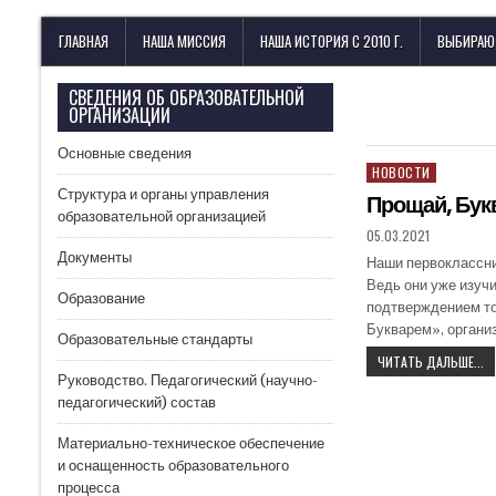
Лицей имени М. В. Ломоносова
с изучением иностранных языков
ГЛАВНАЯ
НАША МИССИЯ
НАША ИСТОРИЯ С 2010 Г.
ВЫБИРАЮ
СВЕДЕНИЯ ОБ ОБРАЗОВАТЕЛЬНОЙ
ОРГАНИЗАЦИИ
Основные сведения
НОВОСТИ
Структура и органы управления
Прощай, Бук
образовательной организацией
05.03.2021
Документы
Наши первоклассни
Ведь они уже изучи
Образование
подтверждением то
Букварем», орган
Образовательные стандарты
ЧИТАТЬ ДАЛЬШЕ...
Руководство. Педагогический (научно-
педагогический) состав
Материально-техническое обеспечение
и оснащенность образовательного
процесса