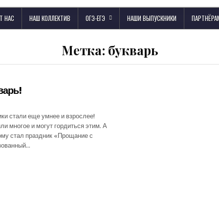
Т НАС
НАШ КОЛЛЕКТИВ
ОГЭ-ЕГЭ
НАШИ ВЫПУСКНИКИ
ПАРТНЁРА
Метка:
букварь
варь!
ки стали еще умнее и взрослее!
ли многое и могут гордиться этим. А
му стал праздник «Прощание с
изованный…