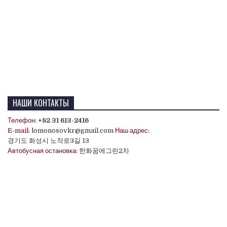
НАШИ КОНТАКТЫ
Телефон:
+82 31 613-2416
E-mail:
lomonosovkr@gmail.com
Наш адрес:
경기도 화성시 노작로3길 13
Автобусная остановка:
한화꿈에그린2차