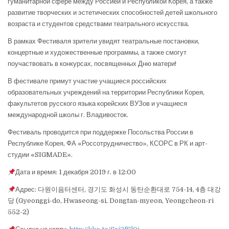
гуманитарной сфере между Россией и Республикой Корея, а также
развитие творческих и эстетических способностей детей школьного
возраста и студентов средствами театрального искусства.
В рамках Фестиваля зрители увидят театральные постановки,
концертные и художественные программы, а также смогут
поучаствовать в конкурсах, посвященных Дню матери!
В фестивале примут участие учащиеся российских
образовательных учреждений на территории Республики Корея,
факультетов русского языка корейских ВУЗов и учащиеся
международной школы г. Владивосток.
Фестиваль проводится при поддержке Посольства России в
Республике Корея, ФА «Россотрудничество», КСОРС в РК и арт-
студии «SIGMADE».
Дата и время: 1 декабря 2019 г. в 12:00
Адрес: 다원이음터센터, 경기도 화성시 동탄순환대로 754-14, 4층 대강
당 (Gyeonggi-do, Hwaseong-si, Dongtan-myeon, Yeongcheon-ri
552-2)