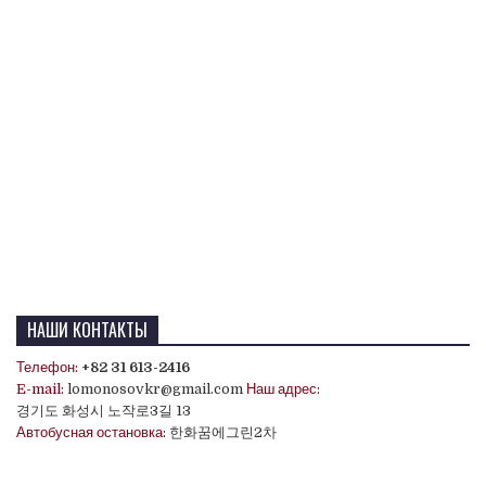
НАШИ КОНТАКТЫ
Телефон:
+82 31 613-2416
E-mail:
lomonosovkr@gmail.com
Наш адрес:
경기도 화성시 노작로3길 13
Автобусная остановка:
한화꿈에그린2차