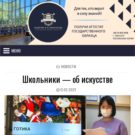
Лицей имени М. В. Ломоносова
с изучением иностранных языков
МЕНЮ
НОВОСТИ
Школьники — об искусстве
11.03.2021