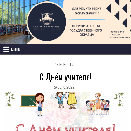
Лицей имени М. В. Ломоносова
с изучением иностранных языков
МЕНЮ
НОВОСТИ
С Днём учителя!
05.10.2022