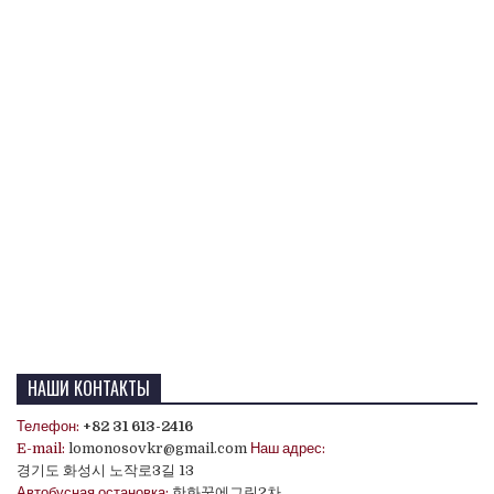
НАШИ КОНТАКТЫ
Телефон:
+82 31 613-2416
E-mail:
lomonosovkr@gmail.com
Наш адрес:
경기도 화성시 노작로3길 13
Автобусная остановка:
한화꿈에그린2차