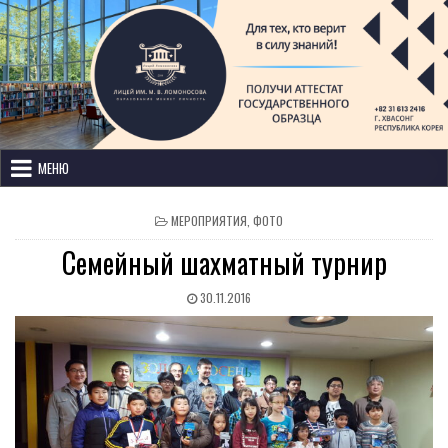
Лицей имени М. В. Ломоносова
с изучением иностранных языков
МЕНЮ
МЕРОПРИЯТИЯ
,
ФОТО
Семейный шахматный турнир
30.11.2016