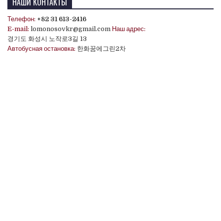
НАШИ КОНТАКТЫ
Телефон:
+82 31 613-2416
E-mail:
lomonosovkr@gmail.com
Наш адрес:
경기도 화성시 노작로3길 13
Автобусная остановка:
한화꿈에그린2차