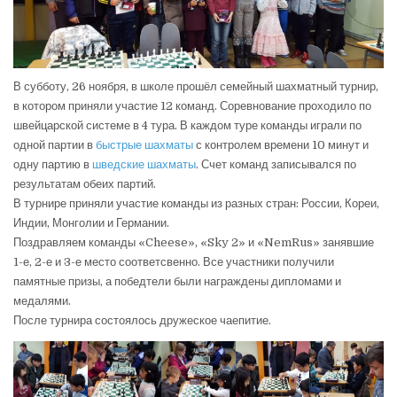
В субботу, 26 ноября, в школе прошёл семейный шахматный турнир,
в котором приняли участие 12 команд. Соревнование проходило по
швейцарской системе в 4 тура. В каждом туре команды играли по
одной партии в
быстрые шахматы
с контролем времени 10 минут и
одну партию в
шведские шахматы
. Счет команд записывался по
результатам обеих партий.
В турнире приняли участие команды из разных стран: России, Кореи,
Индии, Монголии и Германии.
Поздравляем команды «Cheese», «Sky 2» и «NemRus» занявшие
1-е, 2-е и 3-е место соответсвенно. Все участники получили
памятные призы, а победтели были награждены дипломами и
медалями.
После турнира состоялось дружеское чаепитие.