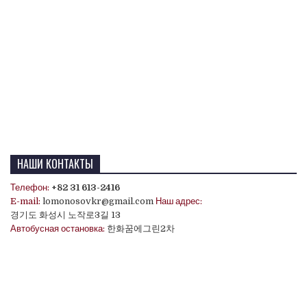
НАШИ КОНТАКТЫ
Телефон:
+82 31 613-2416
E-mail:
lomonosovkr@gmail.com
Наш адрес:
경기도 화성시 노작로3길 13
Автобусная остановка:
한화꿈에그린2차