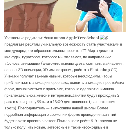
Уважаемые родители! Наша школа AppleTreeSchool
предлагает ребятам уникальную возможность стать участниками в
международном образовательном проекте «IT-Мир в диалоге
культур», куратором, которого мы являемся, по направлению
«Основы анимации» (анатомия, основы цвета, скетчинг, лайнартинг,
основы 2D анимации, 2D иллюстрация, работа в Photoshop CC).
Ученики получат важные навыки, которые необходимы, чтобы
приблизиться к анимации персонажа, освоить анимацию простейших
форм, познакомиться с приемами, которые сделают анимацию
привлекательной, живой и интересной.Занятия будут проходить 2
раза в месяц по субботам в 18:00 дистанционно ( на платформе
zoom). Преподаватель — выпускница нашей школы. Более
подробная информация о времени и форме проведения занятий
будет в чате проекта в ватсап.Приглашаем ребят 5-9 классов не
только получить новые, интересные и такие необходимые в