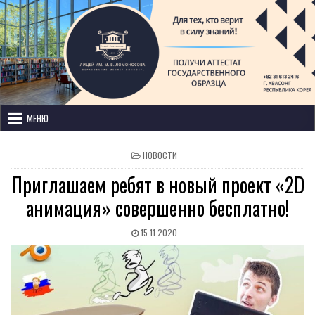
Лицей имени М. В. Ломоносова
с изучением иностранных языков
МЕНЮ
НОВОСТИ
Приглашаем ребят в новый проект «2D
анимация» совершенно бесплатно!
15.11.2020