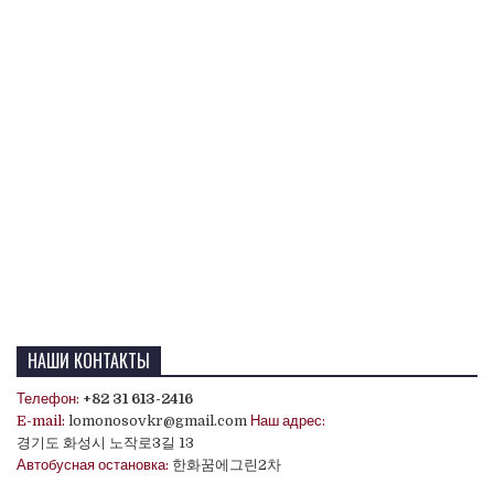
НАШИ КОНТАКТЫ
Телефон:
+82 31 613-2416
E-mail:
lomonosovkr@gmail.com
Наш адрес:
경기도 화성시 노작로3길 13
Автобусная остановка:
한화꿈에그린2차