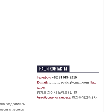
НАШИ КОНТАКТЫ
Телефон:
+82 31 613-2416
E-mail:
lomonosovkr@gmail.com
Наш
адрес:
경기도 화성시 노작로3길 13
Автобусная остановка:
한화꿈에그린2차
рдца поздравляем
 первым звонком,