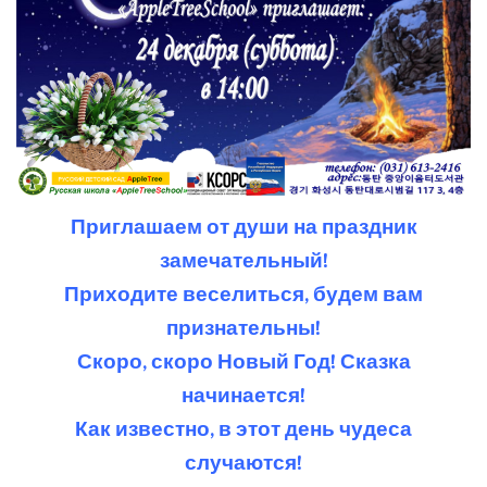
Приглашаем от души на праздник
замечательный!
Приходите веселиться, будем вам
признательны!
Скоро, скоро Новый Год! Сказка
начинается!
Как известно, в этот день чудеса
случаются!