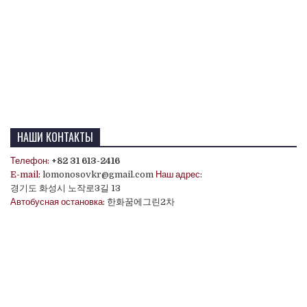
НАШИ КОНТАКТЫ
Телефон:
+82 31 613-2416
E-mail:
lomonosovkr@gmail.com
Наш адрес:
경기도 화성시 노작로3길 13
Автобусная остановка:
한화꿈에그린2차