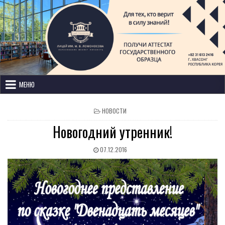
Лицей имени М. В. Ломоносова
с изучением иностранных языков
МЕНЮ
НОВОСТИ
Новогодний утренник!
07.12.2016