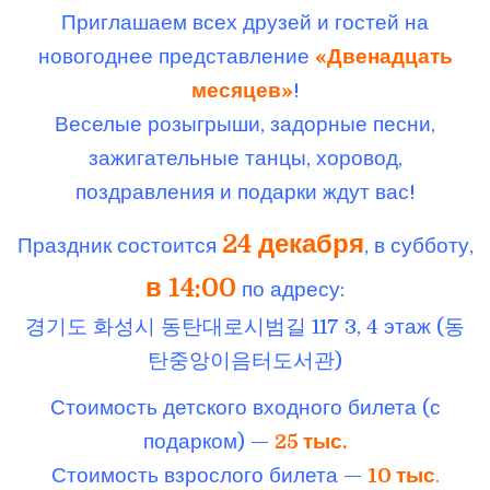
Приглашаем всех друзей и гостей на
новогоднее представление
«Двенадцать
месяцев»
!
Веселые розыгрыши, задорные песни,
зажигательные танцы, хоровод,
поздравления и подарки ждут вас!
24 декабря
Праздник состоится
, в субботу,
в 14:00
по адресу:
경기도 화성시 동탄대로시범길 117 3, 4 этаж (동
탄중앙이음터도서관)
Стоимость детского входного билета (с
подарком) —
25 тыс.
Стоимость взрослого билета —
10 тыс
.