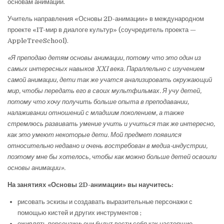
основам анимации.
Учитель направления «Основы 2D-анимации» в международном
проекте «IT-мир в диалоге культур» (соучредитель проекта —
AppleTreeSchool).
«Я преподаю детям основы анимации, потому что это один из
самых интересных навыков XXI века. Параллельно с изучением
самой анимации, дети так же учатся анализировать окружающий
мир, чтобы передать его в своих мультфильмах. Я учу детей,
потому что хочу получить больше опыта в преподавании,
налаживании отношений с младшим поколением, а также
стремлюсь развивать умение учить и учиться так же интересно,
как это умеют некоторые дети. Мой предмет появился
относительно недавно и очень востребован в медиа-индустрии,
поэтому мне бы хотелось, чтобы как можно больше детей освоили
основы анимации».
На занятиях «Основы 2D-анимации» вы научитесь:
рисовать эскизы и создавать выразительные персонажи с
помощью кистей и других инструментов ;
оживлять персонажи: они будут вести себя как настоящие,