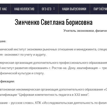
Т НАС
НАШ КОЛЛЕКТИВ
ОГЭ-ЕГЭ
НАШИ ВЫПУСКНИКИ
ПАРТНЁРА
Зинченко Светлана Борисовна
Учитель экономики, физиче
шее:
мический институт экономики рыночных отношение и менеджмента, специа
я -экономист по учету и аудиту.
ерческая организация дополнительного профессионального образовани
институт развития образования» г. Ростов-на -Дону, квалификация — тр
физической культуре и спорту.
ификации:
втономная некоммерческая организация дополнительного образования 
алификации “Цифровая компетентность педагога в XXI веке”.
ние – русское слово», КПК «Исследовательская деятельность по физич