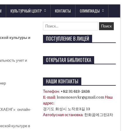
М
КУЛЬТУРНЫЙ ЦЕНТР
КОНТАКТЫ
ОЛИМПИАДЫ
ПОСТУПЛЕНИЕ В ЛИЦЕЙ
ской культуры и
ОТКРЫТАЯ БИБЛИОТЕКА
льность учет и
я
НАШИ КОНТАКТЫ
енер
Телефон:
+82 31 613-2416
E-mail:
lomonosovkr@gmail.com
Наш
адрес:
경기도 화성시 노작로3길 13
«СКАЕНГ» онлайн-
Автобусная остановка:
한화꿈에그린2차
еской культуре в