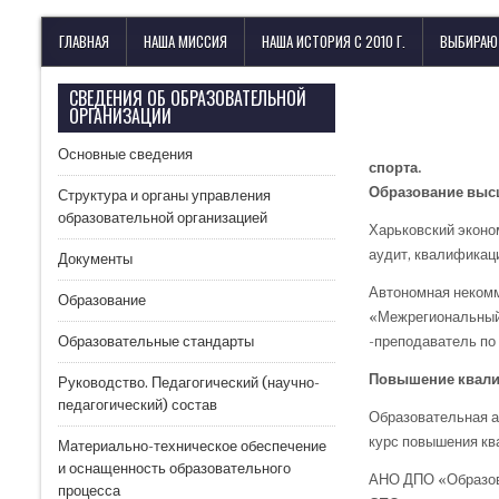
Лицей имени М. В. Ломоносова
с изучением иностранных языков
ГЛАВНАЯ
НАША МИССИЯ
НАША ИСТОРИЯ С 2010 Г.
ВЫБИРАЮ
СВЕДЕНИЯ ОБ ОБРАЗОВАТЕЛЬНОЙ
ОРГАНИЗАЦИИ
Основные сведения
спорта.
Образование выс
Структура и органы управления
образовательной организацией
Харьковский эконо
аудит, квалификаци
Документы
Автономная некомм
Образование
«Межрегиональный 
Образовательные стандарты
-преподаватель по 
Повышение квал
Руководство. Педагогический (научно-
педагогический) состав
Образовательная а
курс повышения кв
Материально-техническое обеспечение
и оснащенность образовательного
АНО ДПО «Образова
процесса