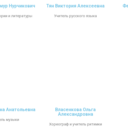
мур Нурчикович
Тян Виктория Алексеевна
Ф
ории и литературы
Учитель русского языка
на Анатольевна
Власенкова Ольга
Александровна
ель музыки
Хореограф и учитель ритимки