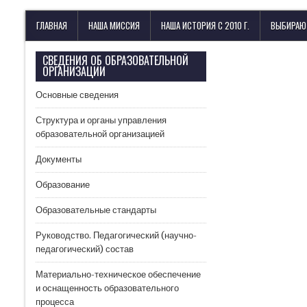
Лицей имени М. В. Ломоносова
с изучением иностранных языков
ГЛАВНАЯ
НАША МИССИЯ
НАША ИСТОРИЯ С 2010 Г.
ВЫБИРАЮ
СВЕДЕНИЯ ОБ ОБРАЗОВАТЕЛЬНОЙ
ОРГАНИЗАЦИИ
Основные сведения
Структура и органы управления
образовательной организацией
Документы
Образование
Образовательные стандарты
Руководство. Педагогический (научно-
педагогический) состав
Материально-техническое обеспечение
и оснащенность образовательного
процесса