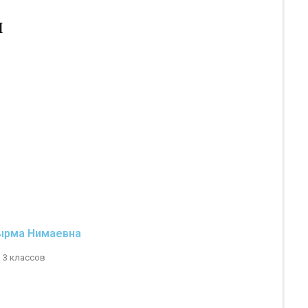
ы
ырма Нимаевна
, 3 классов