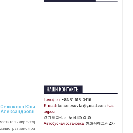
НАШИ КОНТАКТЫ
Телефон:
+82 31 613-2416
E-mail:
lomonosovkr@gmail.com
Наш
Селюкова Юлия
Александровна
адрес:
경기도 화성시 노작로3길 13
меститель директора по
Автобусная остановка:
한화꿈에그린2차
министративной работе