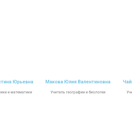
стина Юрьевна
Макова Юлия Валентиновна
Чай
зики и математики
Учитель географии и биологии
Уч