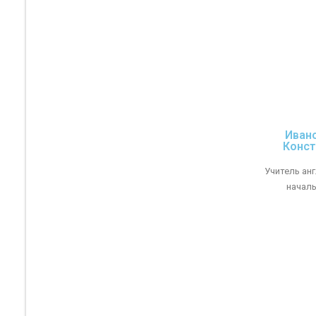
Иван
Конст
Учитель ан
началь