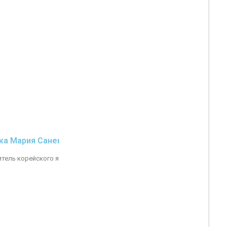
ка Мария Саненовна
итель корейского языка