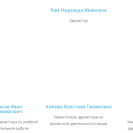
Ким Надежда Ивановна
Директор
ков Иван
Алеева Кристина Галимовна
имирович
Заместитель директора по
иректора по учебной
За
проектной деятельности лицея
ательной работе
ад