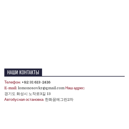
НАШИ КОНТАКТЫ
Телефон:
+82 31 613-2416
E-mail:
lomonosovkr@gmail.com
Наш адрес:
경기도 화성시 노작로3길 13
Автобусная остановка:
한화꿈에그린2차