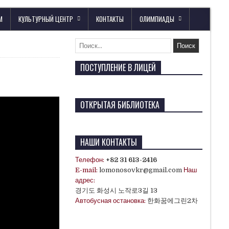
М
КУЛЬТУРНЫЙ ЦЕНТР
КОНТАКТЫ
ОЛИМПИАДЫ
ПОСТУПЛЕНИЕ В ЛИЦЕЙ
ОТКРЫТАЯ БИБЛИОТЕКА
НАШИ КОНТАКТЫ
Телефон:
+82 31 613-2416
E-mail:
lomonosovkr@gmail.com
Наш
адрес:
경기도 화성시 노작로3길 13
Автобусная остановка:
한화꿈에그린2차