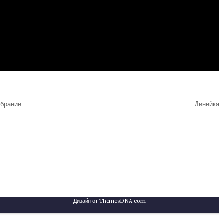
обрание
Линейка
Дизайн от ThemesDNA.com