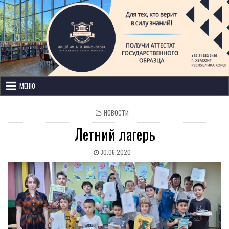
Лицей имени М. В. Ломоносова
с изучением иностранных языков
МЕНЮ
НОВОСТИ
Летний лагерь
30.06.2020