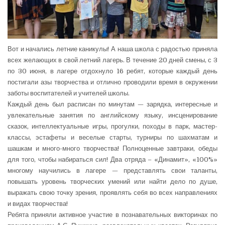
Вот и начались летние каникулы! А наша школа с радостью приняла
всех желающих в свой летний лагерь. В течение 20 дней смены, с 3
по 30 июня, в лагере отдохнуло 16 ребят, которые каждый день
постигали азы творчества и отлично проводили время в окружении
заботы воспитателей и учителей школы.
Каждый день был расписан по минутам — зарядка, интересные и
увлекательные занятия по английскому языку, инсценирование
сказок, интеллектуальные игры, прогулки, походы в парк, мастер-
классы, эстафеты и веселые старты, турниры по шахматам и
шашкам и много-много творчества! Полноценные завтраки, обеды
для того, чтобы набираться сил! Два отряда – «Динамит», «100%»
многому научились в лагере — представлять свои таланты,
повышать уровень творческих умений или найти дело по душе,
выражать свою точку зрения, проявлять себя во всех направлениях
и видах творчества!
Ребята приняли активное участие в познавательных викторинах по