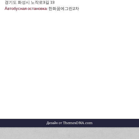
경기도 화성시 노작로3길 13
Автобусная остановка:
한화꿈에그린2차
Дизайн от ThemesDNA.com