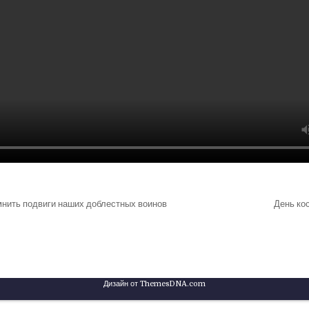
нить подвиги наших доблестных воинов
День ко
Дизайн от ThemesDNA.com