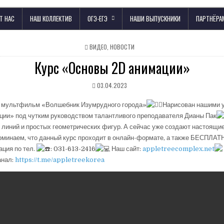
Т НАС
НАШ КОЛЛЕКТИВ
ОГЭ-ЕГЭ
НАШИ ВЫПУСКНИКИ
ПАРТНЁРА
ВИДЕО
,
НОВОСТИ
Курс «Основы 2D анимации»
03.04.2023
 мультфильм «Волшебник Изумрудного города»
Нарисован нашими 
ии» под чутким руководством талантливого преподавателя Дианы Пак
я линий и простых геометрических фигур. А сейчас уже создают настоящ
оминаем, что данный курс проходит в онлайн-формате, а также БЕСПЛАТ
ция по тел.
: 031-613-2416
Наш сайт:
appletreecomplex.net
анал:
https://t.me/appletreekorea