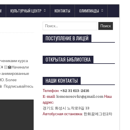
М
КУЛЬТУРНЫЙ ЦЕНТР
КОНТАКТЫ
ОЛИМПИАДЫ
ПОСТУПЛЕНИЕ В ЛИЦЕЙ
ОТКРЫТАЯ БИБЛИОТЕКА
учениками курса
Начинали
ие анимированные
НАШИ КОНТАКТЫ
НО. Более
Подписывайтесь
Телефон:
+82 31 613-2416
E-mail:
lomonosovkr@gmail.com
Наш
адрес:
경기도 화성시 노작로3길 13
Автобусная остановка:
한화꿈에그린2차