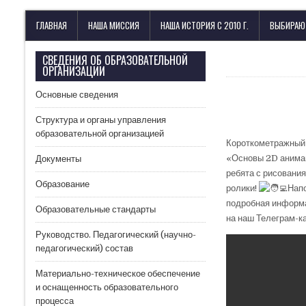
Лицей имени М. В. Ломоносова
с изучением иностранных языков
ГЛАВНАЯ
НАША МИССИЯ
НАША ИСТОРИЯ С 2010 Г.
ВЫБИРАЮ
СВЕДЕНИЯ ОБ ОБРАЗОВАТЕЛЬНОЙ
ОРГАНИЗАЦИИ
Основные сведения
Структура и органы управления
образовательной организацией
Короткометражный
«Основы 2D анимац
Документы
ребята с рисовани
Образование
ролики!
Нап
подробная информа
Образовательные стандарты
на наш Телеграм-к
Руководство. Педагогический (научно-
педагогический) состав
Материально-техническое обеспечение
и оснащенность образовательного
процесса