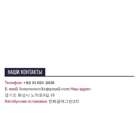
НАШИ КОНТАКТЫ
Телефон:
+82 31 613-2416
E-mail:
lomonosovkr@gmail.com
Наш адрес:
경기도 화성시 노작로3길 13
Автобусная остановка:
한화꿈에그린2차