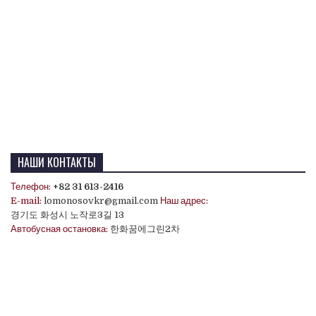
НАШИ КОНТАКТЫ
Телефон:
+82 31 613-2416
E-mail:
lomonosovkr@gmail.com
Наш адрес:
경기도 화성시 노작로3길 13
Автобусная остановка:
한화꿈에그린2차