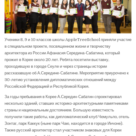
Ученики 8, 9 и 10 классов школы AppleTreeSchool приняли участие
в специальном проекте, посвященном жизни и творчеству
архитектора из России Афанасия Середина-Сабатина, который
прожил в Корее около 20 лет. Ребята посетили выставку,
проходившую в городе Сеуле и через страницы истории
рассказавшую об А.Середине-Сабатине. Мероприятие приурочено к
30-летию установления дипломатических отношений между
Российской Федерацией и Республикой Корея.
За годы пребывания в Корее А.Середин-Сабатин спроектировал
несколько зданий, ставших историко-архитектурными памятниками
страны и национальным достоянием. Большую известность
получили такие работы, как дипломатический клуб Чемульпо, отель
Зонтаг, парк Каккук (ныне парк Чаю, находится в городе Инчоне).
Также русский архитектор стал участником знаковых для Кореи