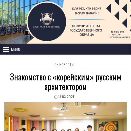
Лицей имени М. В. Ломоносова
с изучением иностранных языков
МЕНЮ
НОВОСТИ
Знакомство с «корейским» русским
архитектором
13.03.2021