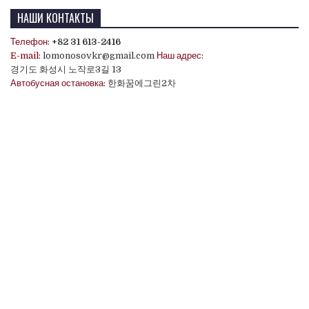
НАШИ КОНТАКТЫ
Телефон:
+82 31 613-2416
E-mail:
lomonosovkr@gmail.com
Наш адрес:
경기도 화성시 노작로3길 13
Автобусная остановка:
한화꿈에그린2차