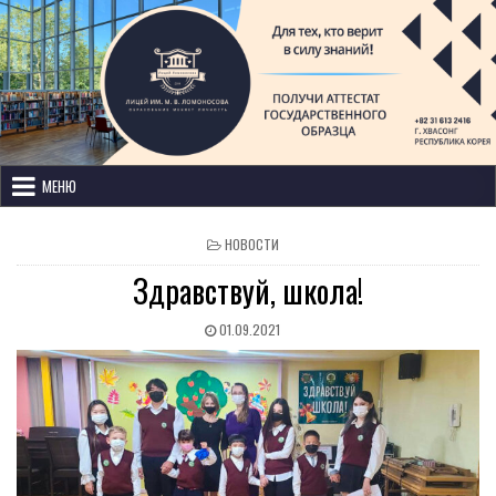
Лицей имени М. В. Ломоносова
с изучением иностранных языков
МЕНЮ
НОВОСТИ
Здравствуй, школа!
01.09.2021