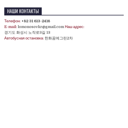
НАШИ КОНТАКТЫ
Телефон:
+82 31 613-2416
E-mail:
lomonosovkr@gmail.com
Наш адрес:
경기도 화성시 노작로3길 13
Автобусная остановка:
한화꿈에그린2차