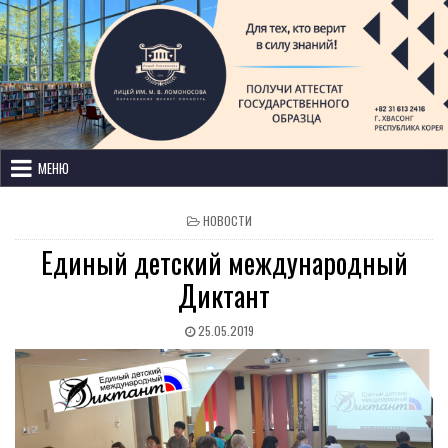
Лицей имени М. В. Ломоносова
с изучением иностранных языков
МЕНЮ
НОВОСТИ
Единый детский международный
Диктант
25.05.2019