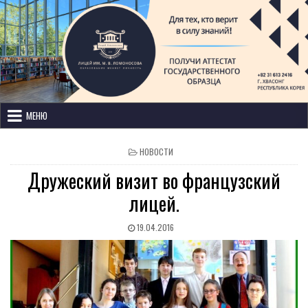
Лицей имени М. В. Ломоносова
с изучением иностранных языков
МЕНЮ
НОВОСТИ
Дружеский визит во французский
лицей.
19.04.2016