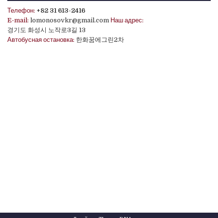
Телефон:
+82 31 613-2416
E-mail:
lomonosovkr@gmail.com
Наш адрес:
경기도 화성시 노작로3길 13
Автобусная остановка:
한화꿈에그린2차