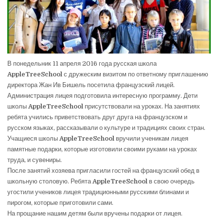
В понедельник 11 апреля 2016 года русская школа
AppleTreeSchool
с дружеским визитом по ответному приглашению
директора Жан Ив Бишель посетила французский лицей.
Администрация лицея подготовила интересную программу. Дети
школы
AppleTreeSchool
присутствовали на уроках. На занятиях
ребята учились приветствовать друг друга на французском и
русском языках, рассказывали о культуре и традициях своих стран.
Учащиеся школы
AppleTreeSchool
вручили ученикам лицея
памятные подарки, которые изготовили своими руками на уроках
труда, и сувениры.
После занятий хозяева пригласили гостей на французский обед в
школьную столовую. Ребята
AppleTreeSchool
в свою очередь
угостили учеников лицея традиционными русскими блинами и
пирогом, которые приготовили сами.
На прощание нашим детям были вручены подарки от лицея.