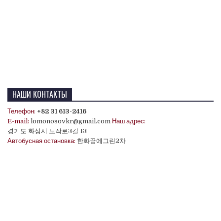
НАШИ КОНТАКТЫ
Телефон:
+82 31 613-2416
E-mail:
lomonosovkr@gmail.com
Наш адрес:
경기도 화성시 노작로3길 13
Автобусная остановка:
한화꿈에그린2차