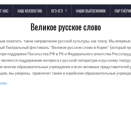
Т НАС
НАШ КОЛЛЕКТИВ
ОГЭ-ЕГЭ
НАШИ ВЫПУСКНИКИ
ПАРТНЁРА
Великое русское слово
ым охватить такое направление русской культуры, как театр. Мы впервые
й Театральный фестиваль “Великое русское слово в Корее” (который про
 при поддержке Посольства РФ в РК и Федерального агентства Россотру
 является поддержание интереса к русской литературе и русскому театру
ию многие образовательные учреждения и всех активных представителей
ущем, мы уверены, привлечет также и корейские образовательные учрежд
лово