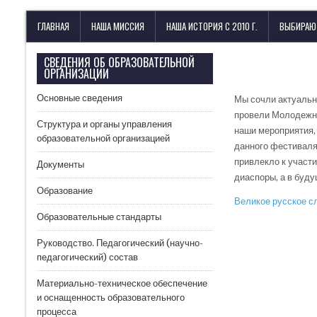
Лицей имени М. В. Ломоносова
с изучением иностранных языков
ГЛАВНАЯ
НАША МИССИЯ
НАША ИСТОРИЯ С 2010 Г.
ВЫБИРАЮ
СВЕДЕНИЯ ОБ ОБРАЗОВАТЕЛЬНОЙ
ОРГАНИЗАЦИИ
Основные сведения
Мы сочли актуальн
провели Молодежны
Структура и органы управления
наши мероприятия,
образовательной организацией
данного фестиваля
привлекло к участ
Документы
диаспоры, а в буд
Образование
Великое русское с
Образовательные стандарты
Руководство. Педагогический (научно-
педагогический) состав
Материально-техническое обеспечение
и оснащенность образовательного
процесса