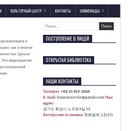
М
КУЛЬТУРНЫЙ ЦЕНТР
КОНТАКТЫ
ОЛИМПИАДЫ
ПОСТУПЛЕНИЕ В ЛИЦЕЙ
 организовали и
шел, как и многие
дничество. Целью
ОТКРЫТАЯ БИБЛИОТЕКА
. Это мероприятие
 русскоязычной
ения.
НАШИ КОНТАКТЫ
Телефон:
+82 31 613-2416
E-mail:
lomonosovkr@gmail.com
Наш
адрес:
경기도 화성시 노작로3길 13
Автобусная остановка:
한화꿈에그린2차