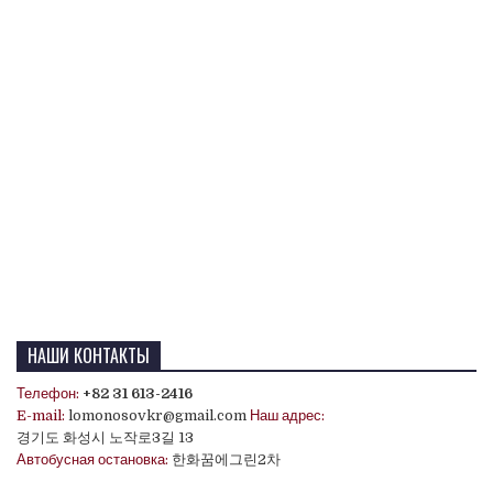
НАШИ КОНТАКТЫ
Телефон:
+82 31 613-2416
E-mail:
lomonosovkr@gmail.com
Наш адрес:
경기도 화성시 노작로3길 13
Автобусная остановка:
한화꿈에그린2차