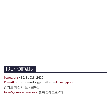
НАШИ КОНТАКТЫ
Телефон:
+82 31 613-2416
E-mail:
lomonosovkr@gmail.com
Наш адрес:
경기도 화성시 노작로3길 13
Автобусная остановка:
한화꿈에그린2차