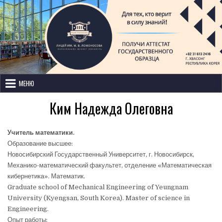
Лицей имени М. В. Ломоносова
с изучением иностранных языков
МЕНЮ
Ким Надежда Олеговна
Учитель математики.
Образование высшее:
Новосибирский Государственный Университет, г. Новосибирск,
Механико-математический факультет, отделение «Математическая
кибернетика». Математик.
Graduate school of Mechanical Engineering of Yeungnam
University (Kyengsan, South Korea). Master of science in
Engineering.
Опыт работы: